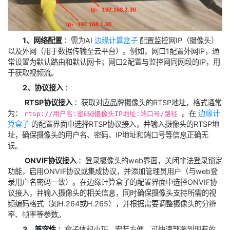
1、网络配置
‌：需为AI
边缘计算盒子
配置监控网IP（摄像头）
以及外网（用于数据传输至云平台）。例如，网口1配置外网IP，通
常设置为默认路由和默认网卡；网口2配置与监控网同网段的IP，用
于获取视频流。
2、协议接入
‌：
‌
RTSP协议接入
‌：获取对应品牌摄像头的RTSP地址，格式通常
为：
。在
边缘计
rtsp://用户名:密码@摄像头IP地址:端口号/路径
算盒子
的配置界面中选择RTSP协议接入，并输入摄像头的RTSP地
址，确保摄像头的用户名、密码、IP地址和端口号等信息正确无
误。
‌
ONVIF协议接入
‌：登录摄像头的web界面，关闭非法登录锁定
功能，启用ONVIF协议或集成协议，并添加管理员用户（与web登
录用户名密码一致）。在边缘计算盒子的配置界面中选择ONVIF协
议接入，并输入摄像头的相关信息，同时确保摄像头支持所需的视
频编码格式（如H.264或H.265），并根据需要调整摄像头的分辨
率、帧率等参数。