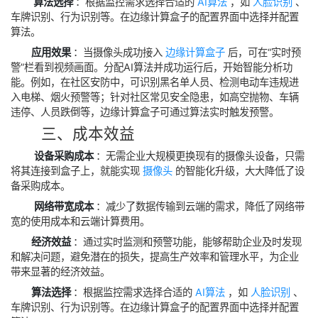
算法选择
‌：根据监控需求选择合适的
AI算法
，如
人脸识别
、
车牌识别、行为识别等。在边缘计算盒子的配置界面中选择并配置
算法。
应用效果
‌：当摄像头成功接入
边缘计算盒子
后，可在“实时预
警”栏看到视频画面。分配AI算法并成功运行后，开始智能分析功
能。例如，在社区安防中，可识别黑名单人员、检测电动车违规进
入电梯、烟火预警等；针对社区常见安全隐患，如高空抛物、车辆
违停、人员跌倒等，边缘计算盒子可通过算法实时触发预警。
三、成本效益
‌
设备采购成本
‌：无需企业大规模更换现有的摄像头设备，只需
将其连接到盒子上，就能实现
摄像头
的智能化升级，大大降低了设
备采购成本。
‌
网络带宽成本
‌：减少了数据传输到云端的需求，降低了网络带
宽的使用成本和云端计算费用。
经济效益
‌：通过实时监测和预警功能，能够帮助企业及时发现
和解决问题，避免潜在的损失，提高生产效率和管理水平，为企业
带来显著的经济效益。
算法选择
‌：根据监控需求选择合适的
AI算法
，如
人脸识别
、